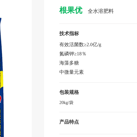
根果优
全水溶肥料
技术指标
有效活菌数≥
2.0
亿
/g
氮磷钾≥
18
％
海藻多糖
中微量元素
包装规格
20kg/袋
产品特点