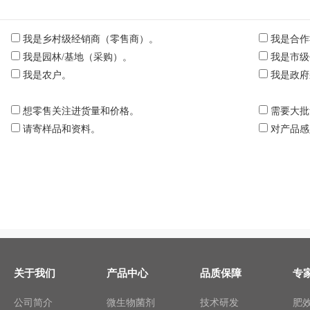
我是乡村级经销商（零售商）。
我是合作
我是园林/基地（采购）。
我是市级
我是农户。
我是政府
想零售关注进货量和价格。
需要大批
请寄样品和资料。
对产品感
关于我们
产品中心
品质保障
专
公司简介
微生物菌剂
技术研发
肥