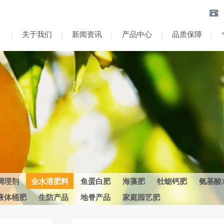
关于我们
新闻资讯
产品中心
品质保障
调理剂
全水溶肥料
鱼蛋白肥
海藻肥
牡蛎钙肥
氨基酸
液体桶肥
生防产品
地脊产品
家庭园艺肥