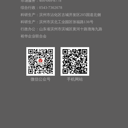
市场服务：400-069-8778
综合行政：0543-7362678
科研生产：滨州市沾化区古城开发区205国道北侧
科研生产：滨州市滨北工业园区张福路136号
行政办公：山东省滨州市滨城区黄河十路渤海九路
裕华企业联合会
微信公众号
手机网站