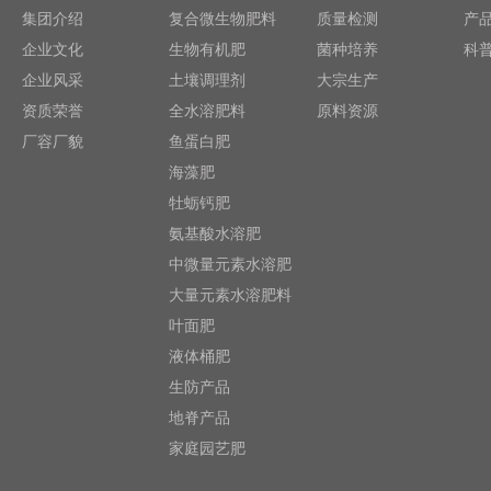
集团介绍
复合微生物肥料
质量检测
产
企业文化
生物有机肥
菌种培养
科
企业风采
土壤调理剂
大宗生产
资质荣誉
全水溶肥料
原料资源
厂容厂貌
鱼蛋白肥
海藻肥
牡蛎钙肥
氨基酸水溶肥
中微量元素水溶肥
大量元素水溶肥料
叶面肥
液体桶肥
生防产品
地脊产品
家庭园艺肥