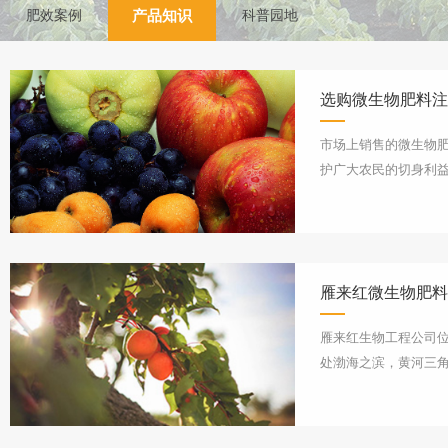
肥效案例
产品知识
科普园地
选购微生物肥料注
市场上销售的微生物
护广大农民的切身利
注意以下几个问题： 
记证产品不能
雁来红微生物肥料
雁来红生物工程公司
处渤海之滨，黄河三角
上世纪90年代初开始