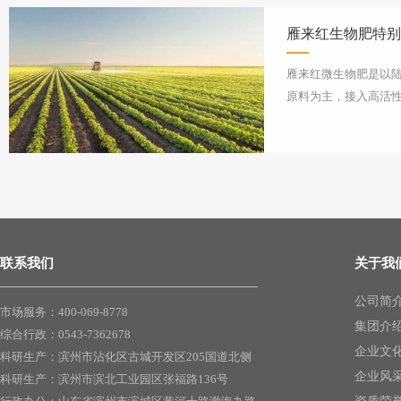
雁来红生物肥特别
雁来红微生物肥是以
原料为主，接入高活
等活性物质，利用先
艺，复合发酵而成的
联系我们
关于我
公司简
市场服务：400-069-8778
集团介
综合行政：0543-7362678
企业文
科研生产：滨州市沾化区古城开发区205国道北侧
企业风
科研生产：滨州市滨北工业园区张福路136号